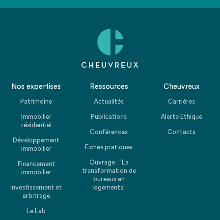
page taxonomy classique
Nos expertises
Ressources
Cheuvreux
Patrimoine
Actualités
Carrières
Immobilier
Publications
Alerte Ethique
résidentiel
Conférences
Contacts
Développement
Fiches pratiques
immobilier
Ouvrage : “La
Financement
transformation de
immobilier
bureaux en
Investissement et
logements”
arbitrage
Le Lab