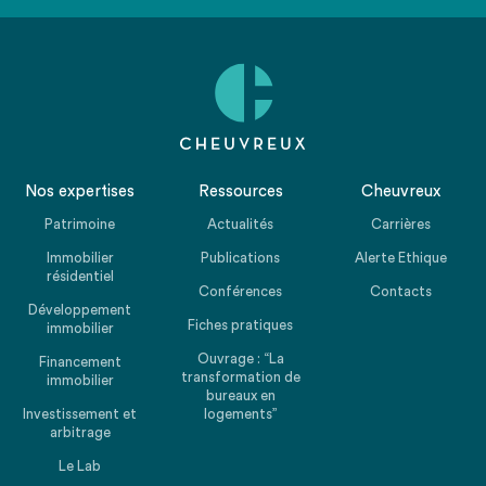
page taxonomy classique
Nos expertises
Ressources
Cheuvreux
Patrimoine
Actualités
Carrières
Immobilier
Publications
Alerte Ethique
résidentiel
Conférences
Contacts
Développement
Fiches pratiques
immobilier
Ouvrage : “La
Financement
transformation de
immobilier
bureaux en
Investissement et
logements”
arbitrage
Le Lab