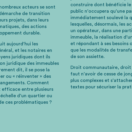
construire dont bénéficie l
e nombreux acteurs se sont
public n’occupera qu’une par
 démarche de transition
immédiatement soulevé la q
urs projets, dans leurs
lesquelles, désormais, les a
atiques, des actions
un opérateur, dans une parti
loppement durable.
immeuble, la réalisation d’u
et répondant à ses besoins o
it aujourd’hui les
que les modalités de transfe
néral, et les notaires en
de son assiette.
oyens juridiques dont ils
ion juridique des immeubles
Droit communautaire, droit 
ement dit, il se pose la
faut n’avoir de cesse de jon
r ou « réinventer » des
plus complexes et s’attacher
changements. Comment
textes pour sécuriser la prat
 efficace entre plusieurs
’échelle d’un quartier ou
 de ces problématiques ?