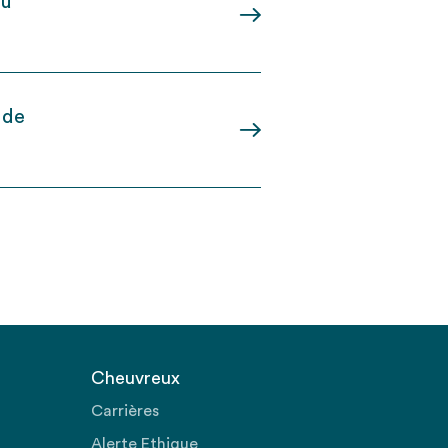
du
 de
Cheuvreux
Carrières
Alerte Ethique