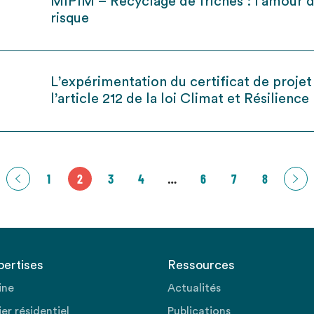
MIPIM – Recyclage de friches : l’amour 
risque
L’expérimentation du certificat de projet
l’article 212 de la loi Climat et Résilience
1
2
3
4
…
6
7
8
pertises
Ressources
ine
Actualités
er résidentiel
Publications