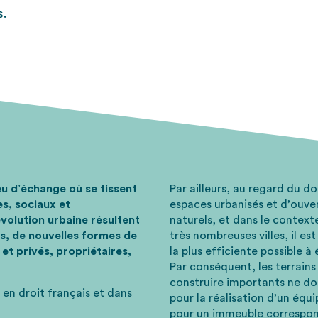
s.
ieu d’échange où se tissent
Par ailleurs, au regard du d
s, sociaux et
espaces urbanisés et d’ouver
volution urbaine résultent
naturels, et dans le context
, de nouvelles formes de
très nombreuses villes, il es
et privés, propriétaires,
la plus efficiente possible à
Par conséquent, les terrains
construire importants ne do
en droit français et dans
pour la réalisation d’un éq
pour un immeuble correspond