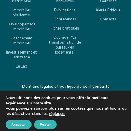
Patrimoine
Actualités
Carrières
Immobilier
Publications
Alerte Ethique
résidentiel
Conférences
Contacts
Développement
Fiches pratiques
immobilier
Ouvrage : “La
Financement
transformation de
immobilier
bureaux en
Investissement et
logements”
arbitrage
Le Lab
Mentions légales
et
politique de confidentialité
© 2026 CHEUVREUX. Tous droits réservés.
Nous utilisons des cookies pour vous offrir la meilleure
expérience sur notre site.
Vous pouvez en savoir plus sur les cookies que nous utilisons ou
les désactiver dans les
réglages
.
Accepter
Rejeter
Revenir en haut de la page