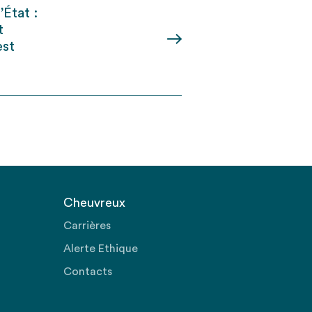
État :
t
est
Cheuvreux
Carrières
Alerte Ethique
Contacts