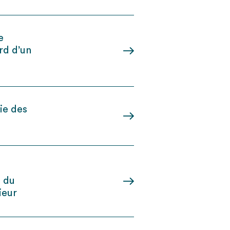
e
ard d’un
ie des
n du
ieur