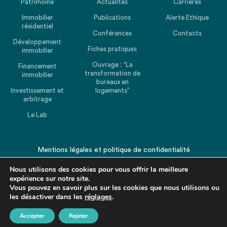
Patrimoine
Actualités
Carrières
Immobilier
Publications
Alerte Ethique
résidentiel
Conférences
Contacts
Développement
Fiches pratiques
immobilier
Ouvrage : “La
Financement
transformation de
immobilier
bureaux en
Investissement et
logements”
arbitrage
Le Lab
Mentions légales
et
politique de confidentialité
© 2026 CHEUVREUX. Tous droits réservés.
Nous utilisons des cookies pour vous offrir la meilleure
expérience sur notre site.
Vous pouvez en savoir plus sur les cookies que nous utilisons ou
les désactiver dans les
réglages
.
Accepter
Rejeter
Revenir en haut de la page