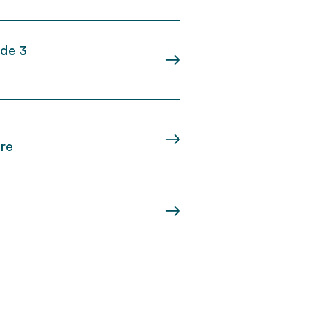
ode 3
ire