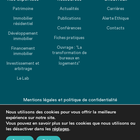
Patrimoine
Actualités
Carrières
Immobilier
Publications
Alerte Ethique
résidentiel
Conférences
Contacts
Développement
Fiches pratiques
immobilier
Ouvrage : “La
Financement
transformation de
immobilier
bureaux en
Investissement et
logements”
arbitrage
Le Lab
Mentions légales
et
politique de confidentialité
© 2026 CHEUVREUX. Tous droits réservés.
Nous utilisons des cookies pour vous offrir la meilleure
expérience sur notre site.
Vous pouvez en savoir plus sur les cookies que nous utilisons ou
les désactiver dans les
réglages
.