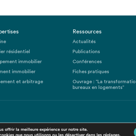
pertises
Ressources
ine
Actualités
er résidentiel
Publications
pement immobilier
Conférences
ment immobilier
Fiches pratiques
sement et arbitrage
Ouvrage : “La transformati
bureaux en logements”
 offrir la meilleure expérience sur notre site.
cookies que nous utilisons ou les désactiver dans les
réglages
.
Revenir en haut de la page