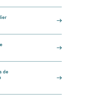
ier
de
s de
n