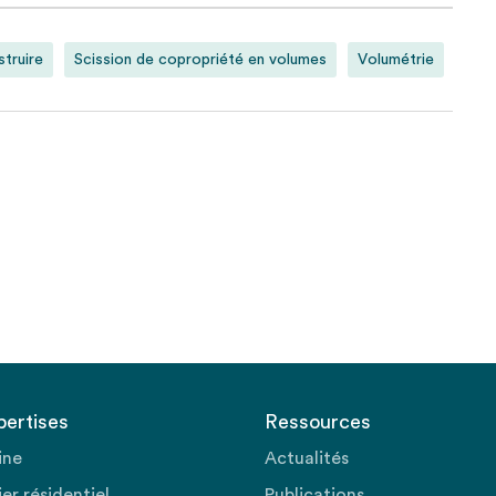
truire
Scission de copropriété en volumes
Volumétrie
pertises
Ressources
ine
Actualités
er résidentiel
Publications