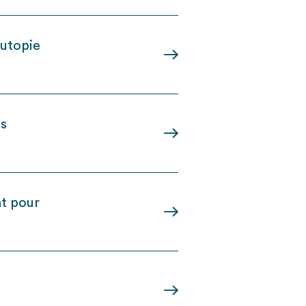
 utopie
es
nt pour