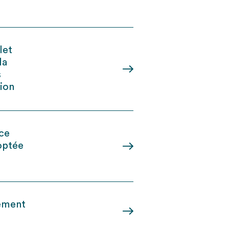
llet
la
s
tion
nce
doptée
lement