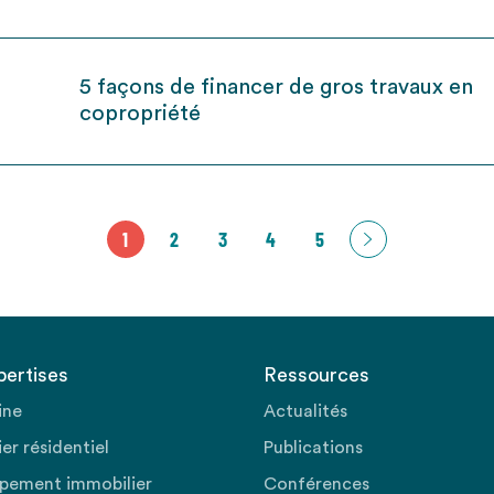
5 façons de financer de gros travaux en
copropriété
1
2
3
4
5
pertises
Ressources
ine
Actualités
er résidentiel
Publications
pement immobilier
Conférences