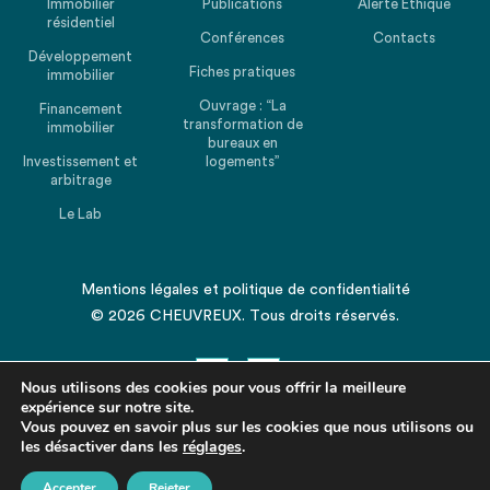
Immobilier
Publications
Alerte Ethique
résidentiel
Conférences
Contacts
Développement
Fiches pratiques
immobilier
Ouvrage : “La
Financement
transformation de
immobilier
bureaux en
Investissement et
logements”
arbitrage
Le Lab
Mentions légales
et
politique de confidentialité
© 2026 CHEUVREUX. Tous droits réservés.
Nous utilisons des cookies pour vous offrir la meilleure
expérience sur notre site.
Vous pouvez en savoir plus sur les cookies que nous utilisons ou
les désactiver dans les
Revenir en haut de la page
réglages
.
Accepter
Rejeter