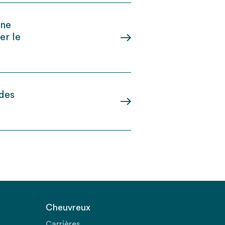
une
er le
 des
Cheuvreux
Carrières