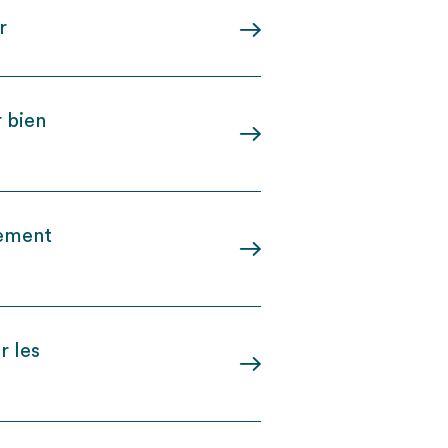
r
r bien
cement
r les