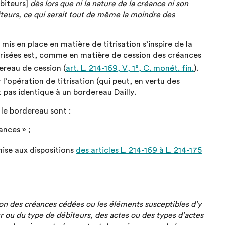
biteurs]
dès lors que ni la nature de la créance ni son
iteurs, ce qui serait tout de même la moindre des
is en place en matière de titrisation s’inspire de la
titrisées est, comme en matière de cession des créances
dereau de cession (
art. L. 214-169, V, 1°, C. monét. fin.
).
 l’opération de titrisation (qui peut, en vertu des
t pas identique à un bordereau Dailly.
le bordereau sont :
ances » ;
mise aux dispositions
des articles L. 214-169 à L. 214-175
ation des créances cédées ou les éléments susceptibles d’y
r ou du type de débiteurs, des actes ou des types d’actes