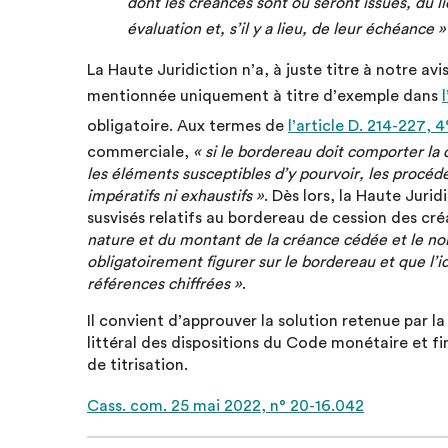
dont les créances sont ou seront issues, du 
évaluation et, s’il y a lieu, de leur échéance »
La Haute Juridiction n’a, à juste titre à notre av
mentionnée uniquement à titre d’exemple dans
obligatoire. Aux termes de
l’article D. 214-227,
commerciale,
« si le bordereau doit comporter la 
les éléments susceptibles d’y pourvoir, les procédé
impératifs ni exhaustifs »
. Dès lors, la Haute Jurid
susvisés relatifs au bordereau de cession des cré
nature et du montant de la créance cédée et le n
obligatoirement figurer sur le bordereau et que l’i
références chiffrées »
.
Il convient d’approuver la solution retenue par l
littéral des dispositions du Code monétaire et fi
de titrisation.
Cass. com. 25 mai 2022, n° 20-16.042