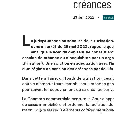
créances
NEWSL
23 Juin 2022
•
L
a jurisprudence au secours de la titrisati
dans un arrêt du 25 mai 2022, rappelle que
ainsi que le nom du débiteur ne constituen
cession de créance ou d’acquisition par un org
titrisation). Une solution en adéquation avec l’in
d’un régime de cession des créances particuliè
Dans cette affaire, un fonds de titrisation, cess
couple d’emprunteurs immobiliers – créance gar
poursuivait le recouvrement de sa créance par vo
La Chambre commerciale censure la Cour d’appe
de saisie immobilière et ordonner la radiation d
retenu
« que les seuls éléments chiffrés mentionn