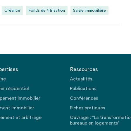
Créance
Fonds de titrisation
Saisie immobilière
pertises
Ressources
ine
Actualités
er résidentiel
Publications
pement immobilier
Conférences
ment immobilier
Fiches pratiques
sement et arbitrage
Ouvrage : “La transformati
bureaux en logements”