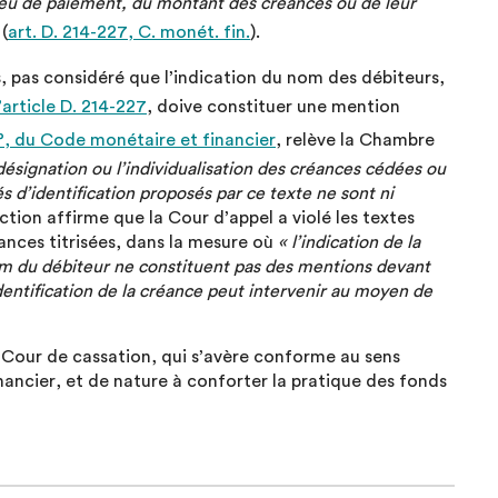
lieu de paiement, du montant des créances ou de leur
(
art. D. 214-227, C. monét. fin.
).
is, pas considéré que l’indication du nom des débiteurs,
l’article D. 214-227
, doive constituer une mention
 4°, du Code monétaire et financier
, relève la Chambre
désignation ou l’individualisation des créances cédées ou
s d’identification proposés par ce texte ne sont ni
iction affirme que la Cour d’appel a violé les textes
ances titrisées, dans la mesure où
« l’indication de la
om du débiteur ne constituent pas des mentions devant
dentification de la créance peut intervenir au moyen de
a Cour de cassation, qui s’avère conforme au sens
nancier, et de nature à conforter la pratique des fonds