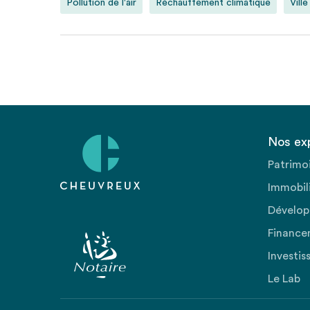
Pollution de l'air
Réchauffement climatique
Ville
Nos ex
Patrimo
Immobili
Dévelop
Finance
Investis
Le Lab