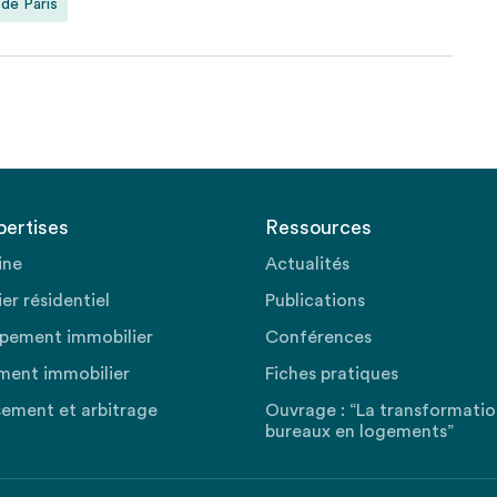
 de Paris
pertises
Ressources
ine
Actualités
er résidentiel
Publications
pement immobilier
Conférences
ment immobilier
Fiches pratiques
sement et arbitrage
Ouvrage : “La transformati
bureaux en logements”