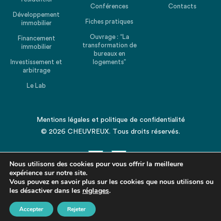
Conférences
Contacts
Développement
Fiches pratiques
immobilier
Ouvrage : “La
Financement
transformation de
immobilier
bureaux en
Investissement et
logements”
arbitrage
Le Lab
Mentions légales
et
politique de confidentialité
© 2026 CHEUVREUX. Tous droits réservés.
Nous utilisons des cookies pour vous offrir la meilleure
expérience sur notre site.
Vous pouvez en savoir plus sur les cookies que nous utilisons ou
les désactiver dans les
Revenir en haut de la page
réglages
.
Accepter
Rejeter
Partagez cet article