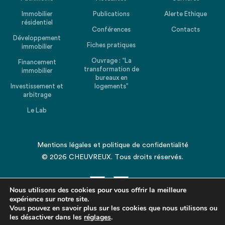
Immobilier
Publications
Alerte Ethique
résidentiel
Conférences
Contacts
Développement
Fiches pratiques
immobilier
Ouvrage : “La
Financement
transformation de
immobilier
bureaux en
Investissement et
logements”
arbitrage
Le Lab
Mentions légales
et
politique de confidentialité
© 2026 CHEUVREUX. Tous droits réservés.
Nous utilisons des cookies pour vous offrir la meilleure
expérience sur notre site.
Vous pouvez en savoir plus sur les cookies que nous utilisons ou
les désactiver dans les
Revenir en haut de la page
réglages
.