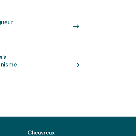
gueur
ais
banisme
Cheuvreux