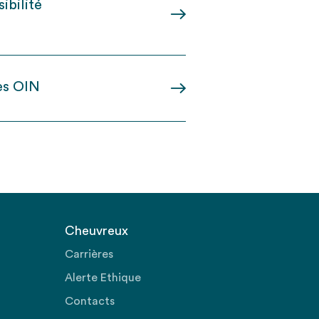
ibilité
les OIN
Cheuvreux
Carrières
Alerte Ethique
Contacts