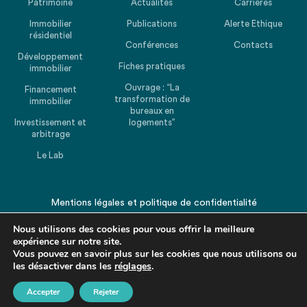
Patrimoine
Actualités
Carrières
Immobilier
Publications
Alerte Ethique
résidentiel
Conférences
Contacts
Développement
Fiches pratiques
immobilier
Ouvrage : “La
Financement
transformation de
immobilier
bureaux en
Investissement et
logements”
arbitrage
Le Lab
Mentions légales
et
politique de confidentialité
© 2026 CHEUVREUX. Tous droits réservés.
Nous utilisons des cookies pour vous offrir la meilleure
expérience sur notre site.
Vous pouvez en savoir plus sur les cookies que nous utilisons ou
les désactiver dans les
réglages
.
Accepter
Rejeter
Revenir en haut de la page