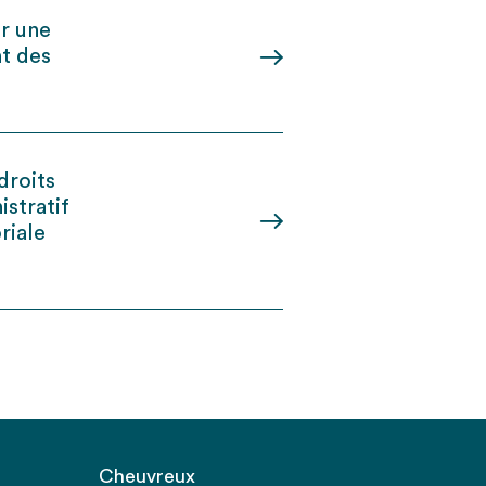
er une
t des
droits
istratif
riale
Cheuvreux