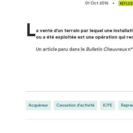
RÉFLEX
01 Oct 2015
•
L
a vente d'un terrain par lequel une installa
ou a été exploitée est une opération qui req
Un article paru dans le
Bulletin Cheuvreux
n°
Acquéreur
Cessation d'activité
ICPE
Repre