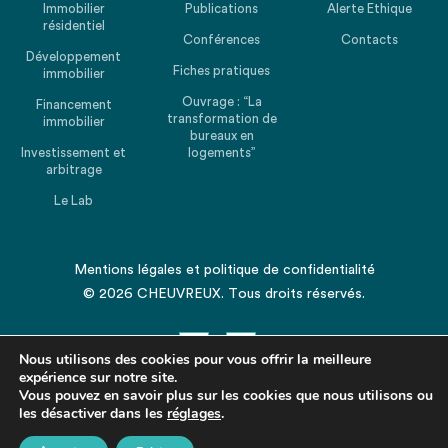
Immobilier
Publications
Alerte Ethique
résidentiel
Conférences
Contacts
Développement
Fiches pratiques
immobilier
Ouvrage : “La
Financement
transformation de
immobilier
bureaux en
Investissement et
logements”
arbitrage
Le Lab
Mentions légales
et
politique de confidentialité
© 2026 CHEUVREUX. Tous droits réservés.
Nous utilisons des cookies pour vous offrir la meilleure
expérience sur notre site.
Vous pouvez en savoir plus sur les cookies que nous utilisons ou
les désactiver dans les
Revenir en haut de la page
réglages
.