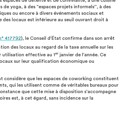
es espaces de détente et de convivialité, à une cuisine
s de yoga, à des ‘’espaces projets informels’’, à des
iques ou encore à divers événements sociaux et
e des locaux est inférieure au seuil ouvrant droit à
n° 417792
), le Conseil d’État confirme dans son arrêt
ation des locaux au regard de la taxe annuelle sur les
er
utilisation effective au 1
janvier de l’année. Ce
s locaux sur leur qualification économique ou
État considère que les espaces de coworking constituent
ents, qui les utilisent comme de véritables bureaux pour
circonstance que cette mise à disposition s’accompagne
ires est, à cet égard, sans incidence sur la