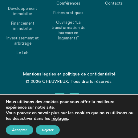
Conférences
Contacts
Développement
Fiches pratiques
immobilier
Ouvrage : “La
Financement
transformation de
immobilier
bureaux en
Investissement et
logements”
arbitrage
Le Lab
Mentions légales
et
politique de confidentialité
© 2026 CHEUVREUX. Tous droits réservés.
Nous utilisons des cookies pour vous offrir la meilleure
expérience sur notre site.
Vous pouvez en savoir plus sur les cookies que nous utilisons ou
les désactiver dans les
Revenir en haut de la page
réglages
.
Accepter
Rejeter
Partagez cet article