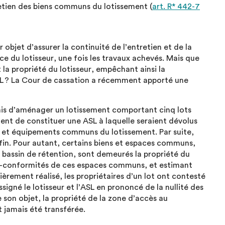
tretien des biens communs du lotissement (
art. R* 442-7
bjet d’assurer la continuité de l’entretien et de la
 du lotisseur, une fois les travaux achevés. Mais que
t la propriété du lotisseur, empêchant ainsi la
ASL ? La Cour de cassation a récemment apporté une
mis d’aménager un lotissement comportant cinq lots
ement de constituer une ASL à laquelle seraient dévolus
ins et équipements communs du lotissement. Par suite,
fin. Pour autant, certains biens et espaces communs,
bassin de rétention, sont demeurés la propriété du
on-conformités de ces espaces communs, et estimant
tièrement réalisé, les propriétaires d’un lot ont contesté
signé le lotisseur et l’ASL en prononcé de la nullité des
 son objet, la propriété de la zone d’accès au
t jamais été transférée.