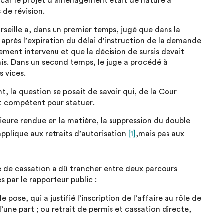
, car le projet d’aménagement était de nature à
de révision.
arseille a, dans un premier temps, jugé que dans la
e après l’expiration du délai d’instruction de la demande
ement intervenu et que la décision de sursis devait
mis. Dans un second temps, le juge a procédé à
s vices.
 la question se posait de savoir qui, de la Cour
it compétent pour statuer.
ieure rendue en la matière, la suppression du double
applique aux retraits d’autorisation
[1]
,mais pas aux
e de cassation a dû trancher entre deux parcours
 par le rapporteur public :
e pose, qui a justifié l’inscription de l’affaire au rôle de
d’une part ; ou retrait de permis et cassation directe,