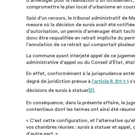
d’aménager pour la réalisation d’un lotissement
compromettre le plan local d’urbanisme en cours 
Saisi d’un recours, le tribunal administratif de M
mesure où la décision de sursis avait été notifié
d’autorisation, un permis d’aménager était tacit
donc être requalifiée en retrait implicite du per
l’annulation de ce retrait qui comportait plusieur
La commune ayant interjeté appel de ce jugement,
administrative d’appel ou du Conseil d’État, éta
En effet, conformément à la jurisprudence antér
degré de juridiction prévue à
l’article R. 811-1-1
s’
décisions de sursis à statuer
[2]
.
En conséquence, dans la présente affaire, le jug
contentieux dont les termes ont ainsi été résumés
« C’est cette configuration, et l’alternative qu’ell
vos chambres réunies : sursis à statuer et appel, 
d’autre part. ».