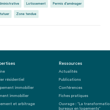
dministrative
Lotissement
Permis d'aménager
statuer
Zone tendue
pertises
Ressources
ine
Actualités
er résidentiel
Publications
pement immobilier
Conférences
ment immobilier
Fiches pratiques
sement et arbitrage
Ouvrage : “La transformati
bureaux en logements”