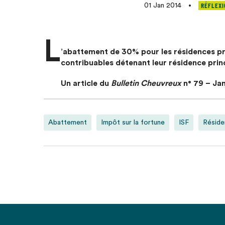
RÉFLEXI
01 Jan 2014
•
L
’abattement de 30% pour les résidences prin
contribuables détenant leur résidence princi
Un article du
Bulletin Cheuvreux
n° 79 – Jan
Abattement
Impôt sur la fortune
ISF
Réside