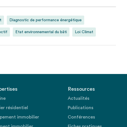
t
Diagnostic de performance énergétique
ctif
Etat environnemental du bâti
Loi Climat
pertises
Ressources
ine
Actualités
er résidentiel
Publications
pement immobilier
Conférences
ment immobilier
Fiches pratiques