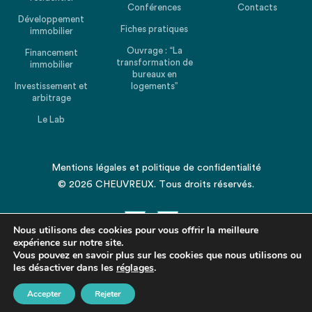
Conférences
Contacts
Développement
Fiches pratiques
immobilier
Ouvrage : “La
Financement
transformation de
immobilier
bureaux en
Investissement et
logements”
arbitrage
Le Lab
Mentions légales
et
politique de confidentialité
© 2026 CHEUVREUX. Tous droits réservés.
Nous utilisons des cookies pour vous offrir la meilleure
expérience sur notre site.
Vous pouvez en savoir plus sur les cookies que nous utilisons ou
les désactiver dans les
Revenir en haut de la page
réglages
.
Accepter
Rejeter
Partagez cet article