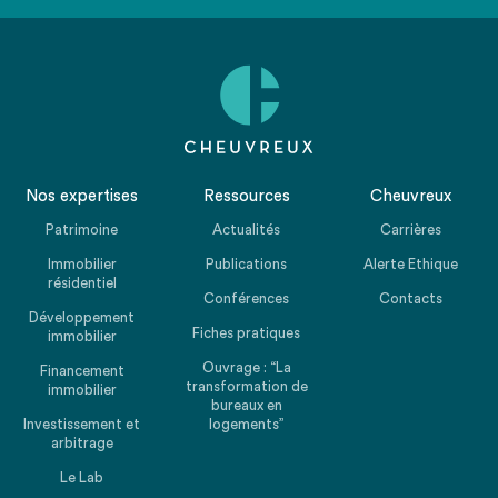
page taxonomy classique
Nos expertises
Ressources
Cheuvreux
Patrimoine
Actualités
Carrières
Immobilier
Publications
Alerte Ethique
résidentiel
Conférences
Contacts
Développement
Fiches pratiques
immobilier
Ouvrage : “La
Financement
transformation de
immobilier
bureaux en
Investissement et
logements”
arbitrage
Le Lab