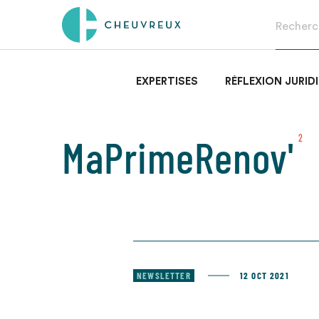
EXPERTISES
RÉFLEXION JURID
MaPrimeRenov'
2
NEWSLETTER
12 OCT 2021