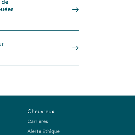
e de
ouées
ur
Cheuvreux
Carrières
Alerte Ethique