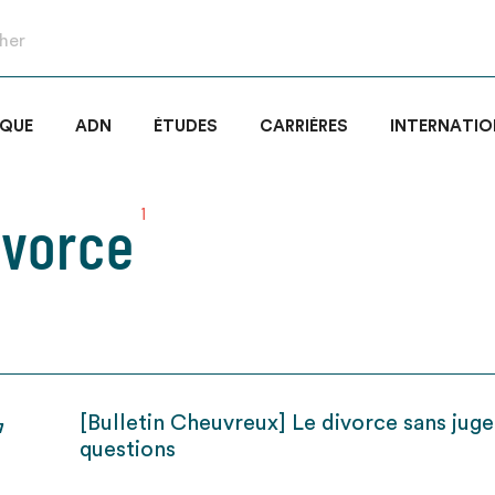
IQUE
ADN
ÉTUDES
CARRIÈRES
INTERNATIO
ivorce
1
[Bulletin Cheuvreux] Le divorce sans juge
7
questions