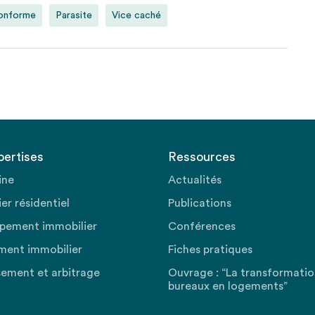
conforme
Parasite
Vice caché
pertises
Ressources
ine
Actualités
er résidentiel
Publications
pement immobilier
Conférences
ment immobilier
Fiches pratiques
sement et arbitrage
Ouvrage : “La transformati
bureaux en logements”