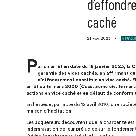
d’effondr
caché
NEWSL
21 Fév 2023
•
P
ar un arrêt en date du 18 janvier 2023, la 
garantie des vices cachés, en affirmant que
d’effondrement constitue un vice caché. El
arrêt du 15 mars 2000 (Cass. 3ème civ. 15 mars
actions en vice caché et en défaut de conformit
En l’espèce, par acte du 12 avril 2010, une socié
maison d’habitation.
Les acquéreurs découvrent que la charpente est i
indemnisation de leur préjudice sur le fondement 
l’obligation de conseil et d’information.