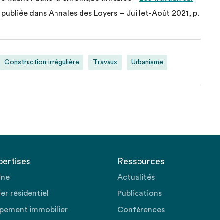
 publiée dans Annales des Loyers – Juillet-Août 2021, p.
Construction irrégulière
Travaux
Urbanisme
pertises
Ressources
ine
Actualités
er résidentiel
Publications
pement immobilier
Conférences