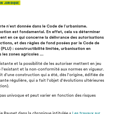
ON JURIDIQUE
ante n’est donnée dans le Code de l’urbanisme.
otion est fondamental. En effet, cela va déterminer
ent en ce qui concerne la délivrance des autorisations
ctions, et des règles de fond posées par le Code de
(PLU) : constructibilité limitée, urbanisation en
les zones agricoles ...
stante et la possibilité de les autoriser mettent en jeu
e l’existant et la non-conformité aux normes en vigueur.
it d’une construction qui a été, dès l’origine, édifiée de
nte régulière, qui a fait l’objet d’évolutions ultérieures
on).​
 pas univoque et peut varier en fonction des risques
le Raunet dans la chronique intitulée «
Les travaux sur