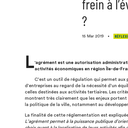
frein à l’
?
RÉFLEXI
15 Mar 2019
•
L
'agrément est une autorisation administrati
activités économiques en région Île-de-Fra
C’est un outil de régulation qui permet aux 
d’entreprises au regard de la nécessité d’un équil
celles destinées aux activités tertiaires. Les cr
montrent très clairement que les enjeux portent 
la politique de la ville, notamment au développe
La finalité de cette réglementation est expliquée 
L’agrément permet à la puissance publique d’orient
choix quant à la localisation de leurs activités afin