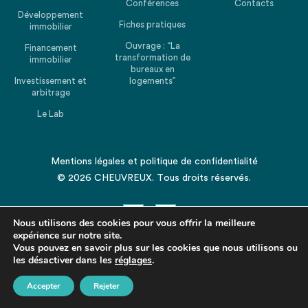
Conférences
Contacts
Développement
Fiches pratiques
immobilier
Ouvrage : “La
Financement
transformation de
immobilier
bureaux en
Investissement et
logements”
arbitrage
Le Lab
Mentions légales
et
politique de confidentialité
© 2026 CHEUVREUX. Tous droits réservés.
Nous utilisons des cookies pour vous offrir la meilleure
expérience sur notre site.
Vous pouvez en savoir plus sur les cookies que nous utilisons ou
les désactiver dans les
Revenir en haut de la page
réglages
.
Accepter
Rejeter
Partagez cet article