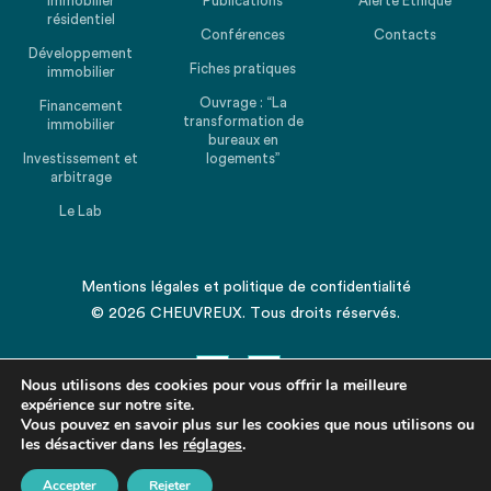
Immobilier
Publications
Alerte Ethique
résidentiel
Conférences
Contacts
Développement
Fiches pratiques
immobilier
Ouvrage : “La
Financement
transformation de
immobilier
bureaux en
Investissement et
logements”
arbitrage
Le Lab
Mentions légales
et
politique de confidentialité
© 2026 CHEUVREUX. Tous droits réservés.
Nous utilisons des cookies pour vous offrir la meilleure
expérience sur notre site.
Vous pouvez en savoir plus sur les cookies que nous utilisons ou
les désactiver dans les
Revenir en haut de la page
réglages
.
Accepter
Rejeter