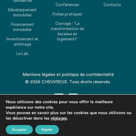
résidentiel
Conférences
Contacts
Développement
Fiches pratiques
immobilier
Ouvrage : “La
Financement
transformation de
immobilier
bureaux en
Investissement et
logements”
arbitrage
Le Lab
Mentions légales
et
politique de confidentialité
© 2026 CHEUVREUX. Tous droits réservés.
Nous utilisons des cookies pour vous offrir la meilleure
expérience sur notre site.
Vous pouvez en savoir plus sur les cookies que nous utilisons ou
les désactiver dans les
Revenir en haut de la page
réglages
.
Accepter
Rejeter
Partagez cet article