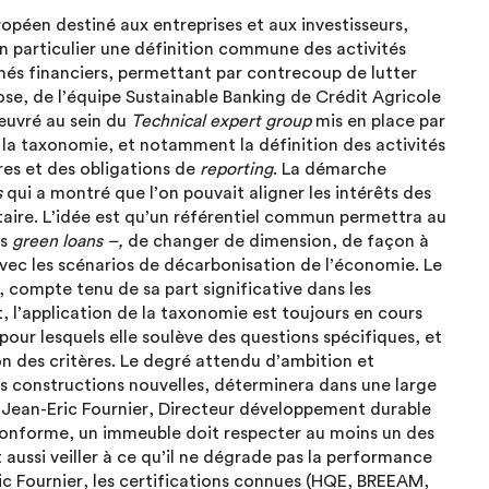
opéen destiné aux entreprises et aux investisseurs,
n particulier une définition commune des activités
rchés financiers, permettant par contrecoup de lutter
ose, de l’équipe Sustainable Banking de Crédit Agricole
œuvré au sein du
Technical expert group
mis en place par
la taxonomie, et notamment la définition des activités
res et des obligations de
reporting
. La démarche
s
qui a montré que l’on pouvait aligner les intérêts des
taire. L’idée est qu’un référentiel commun permettra au
es
green loans –,
de changer de dimension, de façon à
avec les scénarios de décarbonisation de l’économie. Le
 compte tenu de sa part significative dans les
, l’application de la taxonomie est toujours en cours
our lesquels elle soulève des questions spécifiques, et
on des critères. Le degré attendu d’ambition et
les constructions nouvelles, déterminera dans une large
. Jean-Eric Fournier, Directeur développement durable
 conforme, un immeuble doit respecter au moins un des
t aussi veiller à ce qu’il ne dégrade pas la performance
Eric Fournier, les certifications connues (HQE, BREEAM,