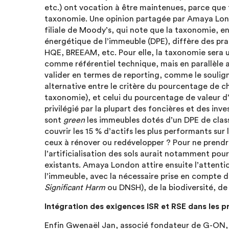
etc.) ont vocation à être maintenues, parce que t
taxonomie. Une opinion partagée par Amaya Lon
filiale de Moody’s, qui note que la taxonomie, en
énergétique de l’immeuble (DPE), diffère des pra
HQE, BREEAM, etc. Pour elle, la taxonomie sera 
comme référentiel technique, mais en parallèle av
valider en termes de reporting, comme le soulig
alternative entre le critère du pourcentage de ch
taxonomie), et celui du pourcentage de valeur d
privilégié par la plupart des foncières et des inve
sont
green
les immeubles dotés d’un DPE de classe
couvrir les 15 % d’actifs les plus performants su
ceux à rénover ou redévelopper ? Pour ne prend
l’artificialisation des sols aurait notamment pou
existants. Amaya London attire ensuite l’attenti
l’immeuble, avec la nécessaire prise en compte de
Significant Harm
ou DNSH), de la biodiversité, de
Intégration des exigences ISR et RSE dans les p
Enfin Gwenaël Jan, associé fondateur de G-ON, pi