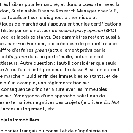
rès lisibles pour le marché, et donc à coexister avec la
don, Sustainable Finance Research Manager chez V.E,
 se focalisant sur le diagnostic thermique et
tiques de marché qui s’appuyaient sur les certifications
utilisée par un émetteur de
second party opinion
(SPO)
ec les labels existants. Des paramètres restent aussi à
ne Jean-Eric Fournier, qui préconise de permettre une
iffre d’affaires
green
(actuellement prévu par la
’actifs
green
dans un portefeuille, actuellement
stisseurs. Autre question : faut-il considérer que seuls
 A, ou faut-il intégrer ceux de classe B, si l’on entend
r le marché ? Quid enfin des immeubles existants, et de
re qu’un exemple, une règlementation sur
r conséquence d’inciter à surélever les immeubles
on sur l’émergence d’une approche holistique de
s externalités négatives des projets (le critère
Do Not
 l’accès au logement, etc.
rojets immobiliers
onnier français du conseil et de d’ingénierie en