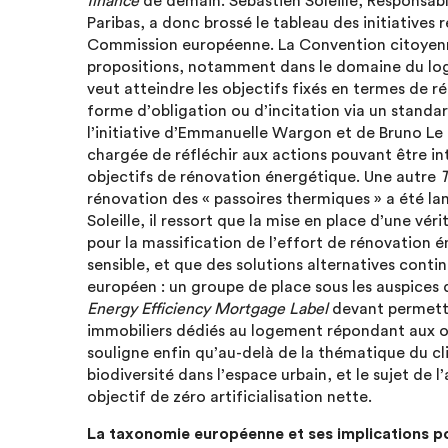
finance
de demain. Sébastien Soleille, Responsa
Paribas, a donc brossé le tableau des initiatives
Commission européenne. La Convention citoyenne
propositions, notamment dans le domaine du logem
veut atteindre les objectifs fixés en termes de r
forme d’obligation ou d’incitation via un standa
l’initiative d’Emmanuelle Wargon et de Bruno Le 
chargée de réfléchir aux actions pouvant être in
objectifs de rénovation énergétique. Une autre
T
rénovation des « passoires thermiques » a été la
Soleille, il ressort que la mise en place d’une vé
pour la massification de l’effort de rénovation é
sensible, et que des solutions alternatives contin
européen : un groupe de place sous les auspices 
Energy Efficiency Mortgage Label
devant permettr
immobiliers dédiés au logement répondant aux obje
souligne enfin qu’au-delà de la thématique du cli
biodiversité dans l’espace urbain, et le sujet de l
objectif de zéro artificialisation nette.
La taxonomie européenne et ses implications po