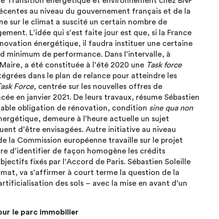
ble Transition énergétique et environnement chez BNP
 récentes au niveau du gouvernement français et de la
 sur le climat a suscité un certain nombre de
ent. L’idée qui s’est faite jour est que, si la France
énovation énergétique, il faudra instituer une certaine
rd minimum de performance. Dans l’intervalle, à
Maire, a été constituée à l’été 2020 une
Task force
tégrées dans le plan de relance pour atteindre les
ask Force,
centrée sur les nouvelles offres de
ncée en janvier 2021. De leurs travaux, résume Sébastien
ritable obligation de rénovation, condition
sine qua non
nergétique, demeure à l’heure actuelle un sujet
uent d’être envisagées. Autre initiative au niveau
de la Commission européenne travaille sur le projet
e d’identifier de façon homogène les crédits
ctifs fixés par l’Accord de Paris. Sébastien Soleille
mat, va s’affirmer à court terme la question de la
’artificialisation des sols – avec la mise en avant d’un
ur le parc immobilier