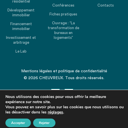
résidentiel
Conférences
Contacts
Développement
Fiches pratiques
immobilier
Ouvrage : “La
Financement
transformation de
immobilier
bureaux en
Investissement et
logements”
arbitrage
Le Lab
Mentions légales
et
politique de confidentialité
© 2026 CHEUVREUX. Tous droits réservés.
Nous utilisons des cookies pour vous offrir la meilleure
expérience sur notre site.
Vous pouvez en savoir plus sur les cookies que nous utilisons ou
les désactiver dans les
Revenir en haut de la page
réglages
.
Accepter
Rejeter
Partagez cet article