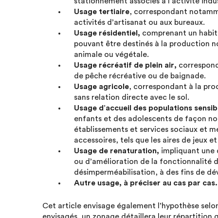
stationnement associés à l’activité indus
Usage tertiaire
, correspondant notamme
activités d’artisanat ou aux bureaux.
Usage résidentiel,
comprenant un habitat
pouvant être destinés à la production 
animale ou végétale.
Usage récréatif de plein air,
correspond
de pêche récréative ou de baignade.
Usage agricole
, correspondant à la pro
sans relation directe avec le sol.
Usage d’accueil des populations sensib
enfants et des adolescents de façon no
établissements et services sociaux et 
accessoires, tels que les aires de jeux 
Usage de renaturation,
impliquant une d
ou d’amélioration de la fonctionnalité
désimperméabilisation, à des fins de d
Autre usage, à préciser au cas par cas.
Cet article envisage également l’hypothèse selon 
envisagés, un zonage détaillera leur répartition