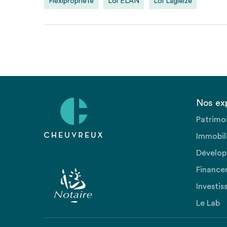
Flexipropriété
Loi ELAN
Loi Lagleize
Nos ex
Patrimo
Immobili
Dévelop
Finance
Investis
Le Lab