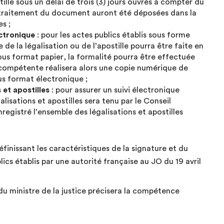
tille sous un délai de trois (3) jours ouvrés à compter du
u traitement du document auront été déposées dans la
s ;
ctronique
: pour les actes publics établis sous forme
de la légalisation ou de l’apostille pourra être faite en
 sous format papier, la formalité pourra être effectuée
é compétente réalisera alors une copie numérique de
ous format électronique ;
 et apostilles
: pour assurer un suivi électronique
lisations et apostilles sera tenu par le Conseil
registré l’ensemble des légalisations et apostilles
finissant les caractéristiques de la signature et du
lics établis par une autorité française au JO du 19 avril
du ministre de la justice précisera la compétence