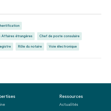
hentification
s Affaires étrangères
Chef de poste consulaire
egistre
Rôle du notaire
Voie électronique
pertises
Ressources
ine
Actualités