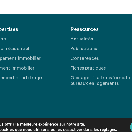
pertises
Ressources
ine
Actualités
er résidentiel
Publications
pement immobilier
Conférences
ment immobilier
Fiches pratiques
sement et arbitrage
Ouvrage : “La transformati
bureaux en logements”
 offrir la meilleure expérience sur notre site.
cookies que nous utilisons ou les désactiver dans les
réglages
.
Revenir en haut de la page