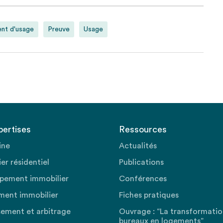
nt d'usage
Preuve
Usage
pertises
Ressources
ine
Actualités
er résidentiel
Publications
pement immobilier
Conférences
ment immobilier
Fiches pratiques
sement et arbitrage
Ouvrage : “La transformati
bureaux en logements”