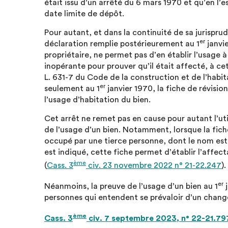
était issu d’un arrêté du 6 mars 1970 et qu’en l’
date limite de dépôt.
Pour autant, et dans la continuité de sa jurispru
er
déclaration remplie postérieurement au 1
janvie
propriétaire, ne permet pas d’en établir l’usage à
inopérante pour prouver qu’il était affecté, à cet
L. 631-7 du Code de la construction et de l’habi
er
seulement au 1
janvier 1970, la fiche de révisio
l’usage d’habitation du bien.
Cet arrêt ne remet pas en cause pour autant l’util
de l’usage d’un bien. Notamment, lorsque la fich
occupé par une tierce personne, dont le nom est 
est indiqué, cette fiche permet d’établir l’affec
ème
(
Cass. 3
civ. 23 novembre 2022 n° 21-22.247
).
er
Néanmoins, la preuve de l’usage d’un bien au 1
j
personnes qui entendent se prévaloir d’un change
ème
Cass. 3
civ. 7 septembre 2023, n° 22-21.79