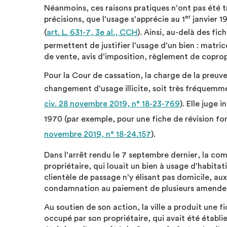
Néanmoins, ces raisons pratiques n’ont pas été tr
er
précisions, que l’usage s’apprécie au 1
janvier 1
(
art. L. 631-7, 3e al., CCH
). Ainsi, au-delà des f
permettent de justifier l’usage d’un bien : matri
de vente, avis d’imposition, règlement de coprop
Pour la Cour de cassation, la charge de la preuv
changement d’usage illicite, soit très fréquemme
civ. 28 novembre 2019, n° 18-23-769
). Elle juge
1970 (par exemple, pour une fiche de révision fo
novembre 2019, n° 18-24.157
).
Dans l’arrêt rendu le 7 septembre dernier, la com
propriétaire, qui louait un bien à usage d’habit
clientèle de passage n’y élisant pas domicile, aux
condamnation au paiement de plusieurs amendes 
Au soutien de son action, la ville a produit une 
occupé par son propriétaire, qui avait été établie