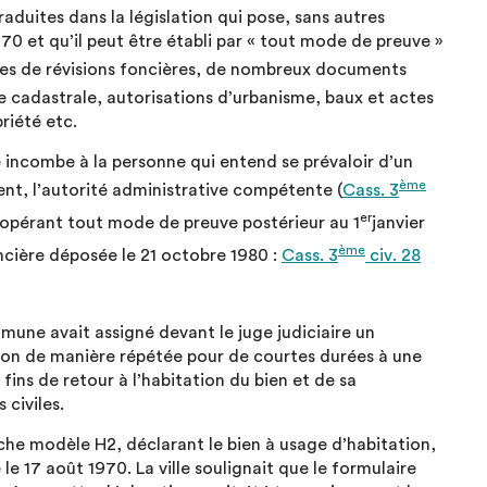
aduites dans la législation qui pose, sans autres
970 et qu’il peut être établi par « tout mode de preuve »
iches de révisions foncières, de nombreux documents
ce cadastrale, autorisations d’urbanisme, baux et actes
riété etc.
e incombe à la personne qui entend se prévaloir d’un
ème
nt, l’autorité administrative compétente (
Cass. 3
er
 inopérant tout mode de preuve postérieur au 1
janvier
ème
ncière déposée le 21 octobre 1980 :
Cass. 3
civ. 28
mune avait assigné devant le juge judiciaire un
ation de manière répétée pour de courtes durées à une
 fins de retour à l’habitation du bien et de sa
civiles.
fiche modèle H2, déclarant le bien à usage d’habitation,
 le 17 août 1970. La ville soulignait que le formulaire