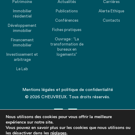
Patrimoine
Actualités
Carrières
Immobilier
Publications
Alerte Ethique
résidentiel
Conférences
Contacts
Développement
Fiches pratiques
immobilier
Ouvrage : “La
Financement
transformation de
immobilier
bureaux en
Investissement et
logements”
arbitrage
Le Lab
Mentions légales
et
politique de confidentialité
© 2026 CHEUVREUX. Tous droits réservés.
Nous utilisons des cookies pour vous offrir la meilleure
expérience sur notre site.
Vous pouvez en savoir plus sur les cookies que nous utilisons ou
les désactiver dans les
Revenir en haut de la page
réglages
.