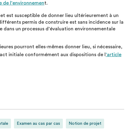
de de l’environnemen
t.
ojet est susceptible de donner lieu ultérieurement à un
fférents permis de construire est sans incidence sur la
ire dans un processus d’évaluation environnementale
rieures pourront elles-mêmes donner lieu, si nécessaire,
act initiale conformément aux dispositions de l
’article
ntale
Examen au cas par cas
Notion de projet