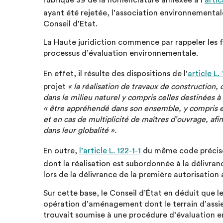
rubrique 39 de la nomenclature annexée à l’
arti
ayant été rejetée, l’association environnemental
Conseil d’Etat.
La Haute juridiction commence par rappeler les f
processus d’évaluation environnementale.
En effet, il résulte des dispositions de l’
article L
projet
« la réalisation de travaux de construction, 
dans le milieu naturel y compris celles destinées à 
« être appréhendé dans son ensemble, y compris e
et en cas de multiplicité de maîtres d’ouvrage, af
dans leur globalité ».
En outre,
l’article L. 122-1-1
du même code précise 
dont la réalisation est subordonnée à la délivran
lors de la délivrance de la première autorisation 
Sur cette base, le Conseil d’État en déduit que 
opération d’aménagement dont le terrain d’assiet
trouvait soumise à une procédure d’évaluation e